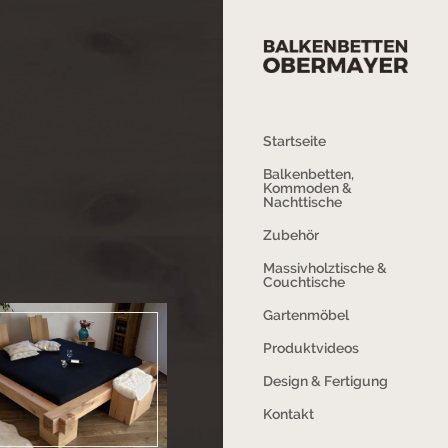
Startseite
Balkenbetten,
Kommoden &
Nachttische
Zubehör
Massivholztische &
Couchtische
Gartenmöbel
Produktvideos
Design & Fertigung
Kontakt