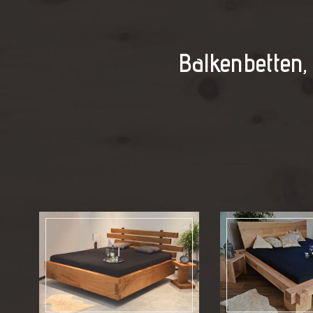
Balkenbetten