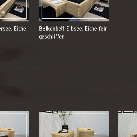
rsee, Eiche
Balkenbett Eibsee, Eiche fein
geschliffen