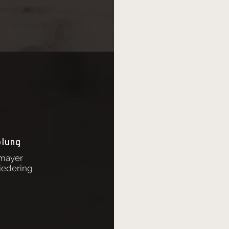
olung
mayer
iedering