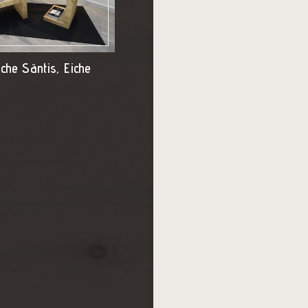
che Säntis, Eiche