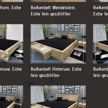
horn, Eiche
Balkenbett Wendelstein,
Balkenb
Eiche fein geschliffen
Eiche fe
nsee, Eiche
Balkenbett Hintersee, Eiche
Balkenb
fein geschliffen
fein ges