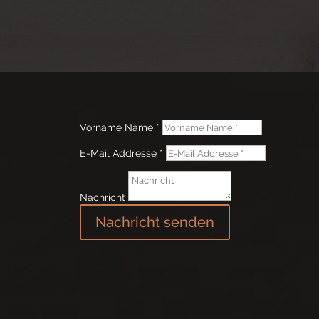
Vorname Name *
E-Mail Addresse *
Nachricht
Nachricht senden